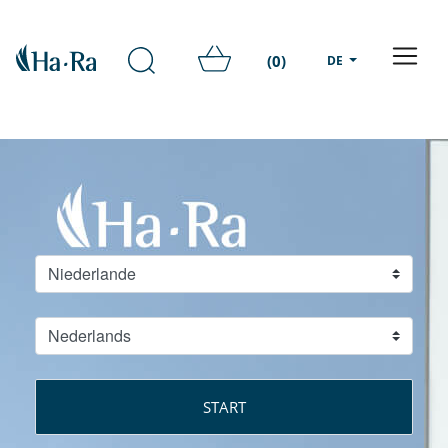
(0)
DE
START