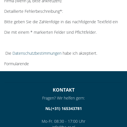
Firma (Wenn ja, bitte ankreuzen):
Detaillierte Fehlerbeschreibung*:
Bitte geben Sie die Zahlenfolge in das nachfolgende Textfeld ein
Die mit einem * markierten Felder sind Pflichtfelder.
Die
Datenschutzbestimmungen
habe ich akzeptiert.
Formularende
KONTAKT
Fragen? Wir helfen gern:
NL(+31) 165343781
Mo-Fr. 08:30 - 17:00 Uhr