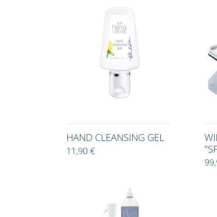
HAND CLEANSING GEL
WI
"S
11,90 €
99