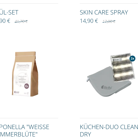
ÜL-SET
SKIN CARE SPRAY
,90 €
14,90 €
41,70 €
17,00 €
PONELLA "WEISSE S
KÜCHEN-DUO CLEAN
MMERBLÜTE"
DRY