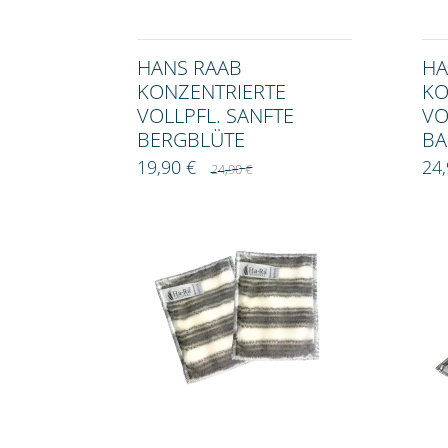
HANS RAAB
HA
KONZENTRIERTE
KO
VOLLPFL. SANFTE
VO
BERGBLÜTE
BA
19,90 €
24,
24,90 €