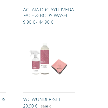
AGLAIA DRC AYURVEDA
FACE & BODY WASH
9,90 € - 44,90 €
 &
WC WUNDER-SET
29,90 €
35,85 €