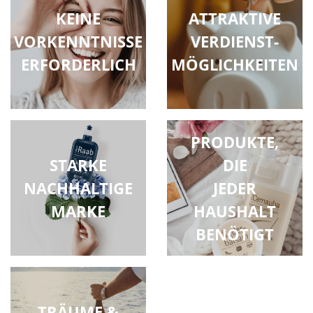
KEINE
ATTRAKTIVE
VORKENNTNISSE
VERDIENST-
ERFORDERLICH
MÖGLICHKEITEN
PRODUKTE,
STARKE
DIE
NACHHALTIGE
JEDER
MARKE
HAUSHALT
BENÖTIGT
TRÄUME &