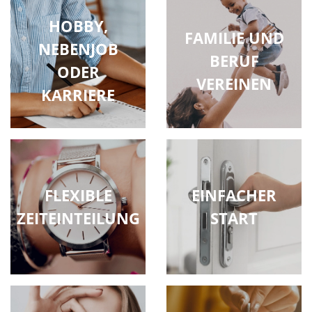
HOBBY,
FAMILIE UND
NEBENJOB
BERUF
ODER
VEREINEN
KARRIERE
FLEXIBLE
EINFACHER
ZEITEINTEILUNG
START